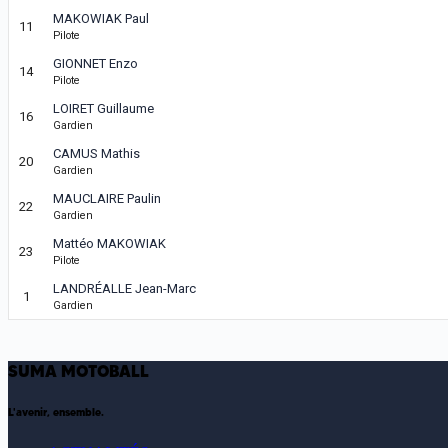
MAKOWIAK Paul
11
Pilote
GIONNET Enzo
14
Pilote
LOIRET Guillaume
16
Gardien
CAMUS Mathis
20
Gardien
MAUCLAIRE Paulin
22
Gardien
Mattéo MAKOWIAK
23
Pilote
LANDRÉALLE Jean-Marc
1
Gardien
SUMA MOTOBALL
L'avenir, ensemble.