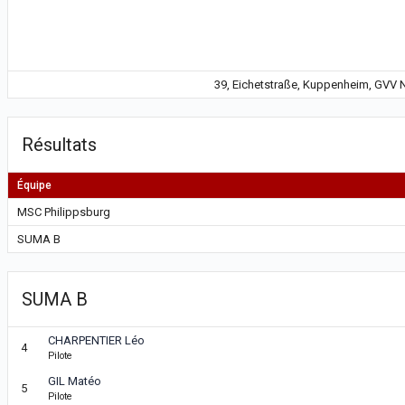
39, Eichetstraße, Kuppenheim, GVV
Résultats
Équipe
MSC Philippsburg
SUMA B
SUMA B
CHARPENTIER Léo
4
Pilote
GIL Matéo
5
Pilote