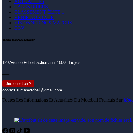
ACTUALITÉS
CALENDRIERS
CLASSEMENT ÉLITE 1
VENIR AU STADE
VISIONNER NOS MATCHS
CGV
stade Gaston Arbouin
___
120 Avenue Robert Schumann, 10000 Troyes
___
Une question ?
contact.sumamotoball@gmail.com
Toutes Les Informations Et Actualités Du Motoball Français Sur
Moto
___