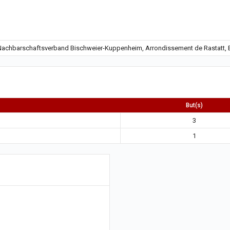
 Nachbarschaftsverband Bischweier-Kuppenheim, Arrondissement de Rastatt,
But(s)
3
1