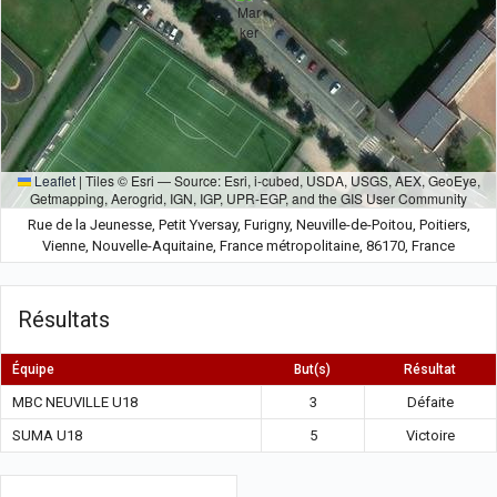
Leaflet
|
Tiles © Esri — Source: Esri, i-cubed, USDA, USGS, AEX, GeoEye,
Getmapping, Aerogrid, IGN, IGP, UPR-EGP, and the GIS User Community
Rue de la Jeunesse, Petit Yversay, Furigny, Neuville-de-Poitou, Poitiers,
Vienne, Nouvelle-Aquitaine, France métropolitaine, 86170, France
Résultats
Équipe
But(s)
Résultat
MBC NEUVILLE U18
3
Défaite
SUMA U18
5
Victoire