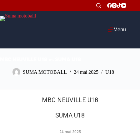
Passer
au
contenu
Menu
MBC NEUVILLE U18 vs SUMA U18
SUMA MOTOBALL
24 mai 2025
U18
MBC NEUVILLE U18
SUMA U18
24 mai 2025