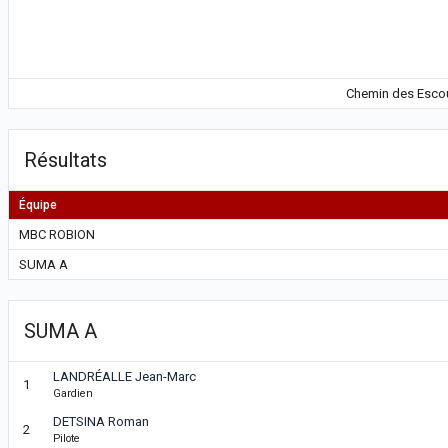
Chemin des Escoub
Résultats
Équipe
MBC ROBION
SUMA A
SUMA A
LANDRÉALLE Jean-Marc
1
Gardien
DETSINA Roman
2
Pilote