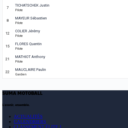
TICHATSCHEK Justin
7
Pilote
MAYEUR Sébastien
8
Pilote
COLIER Jérémy
12
Pilote
FLORES Quentin
15
Pilote
MATHIOT Anthony
21
Pilote
MAUCLAIRE Paulin
22
Gardien
SUMA MOTOBALL
L'avenir, ensemble.
ACTUALITÉS
CALENDRIERS
CLASSEMENT ÉLITE 1