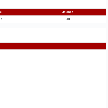
ue
Journée
 1
J8