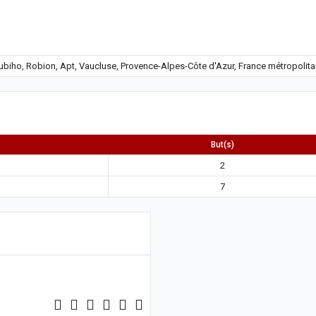
iho, Robion, Apt, Vaucluse, Provence-Alpes-Côte d'Azur, France métropolita
But(s)
2
7