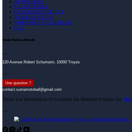
ACTUALITÉS
CALENDRIERS
CLASSEMENT ÉLITE 1
VENIR AU STADE
VISIONNER NOS MATCHS
CGV
stade Gaston Arbouin
___
120 Avenue Robert Schumann, 10000 Troyes
___
Une question ?
contact.sumamotoball@gmail.com
Toutes Les Informations Et Actualités Du Motoball Français Sur
Moto
___