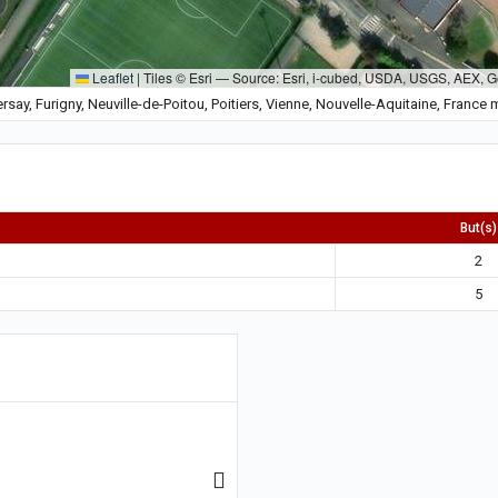
Leaflet
|
Tiles © Esri — Source: Esri, i-cubed, USDA, USGS, AEX, 
rsay, Furigny, Neuville-de-Poitou, Poitiers, Vienne, Nouvelle-Aquitaine, France
But(s)
2
5