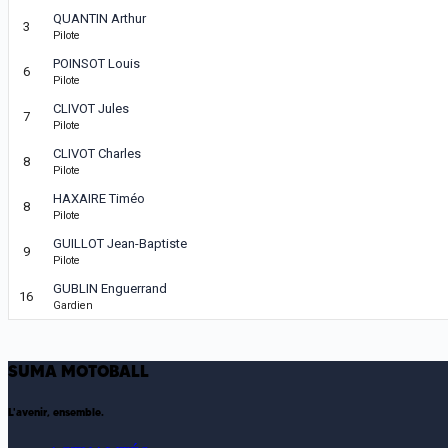
QUANTIN Arthur
3
Pilote
POINSOT Louis
6
Pilote
CLIVOT Jules
7
Pilote
CLIVOT Charles
8
Pilote
HAXAIRE Timéo
8
Pilote
GUILLOT Jean-Baptiste
9
Pilote
GUBLIN Enguerrand
16
Gardien
SUMA MOTOBALL
L'avenir, ensemble.