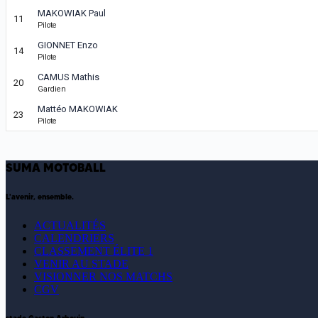
MAKOWIAK Paul
11
Pilote
GIONNET Enzo
14
Pilote
CAMUS Mathis
20
Gardien
Mattéo MAKOWIAK
23
Pilote
SUMA MOTOBALL
L'avenir, ensemble.
ACTUALITÉS
CALENDRIERS
CLASSEMENT ÉLITE 1
VENIR AU STADE
VISIONNER NOS MATCHS
CGV