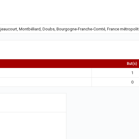
ujeaucourt, Montbéliard, Doubs, Bourgogne-Franche-Comté, France métropolit
But(s)
1
0