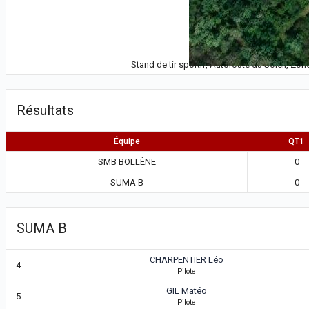
Stand de tir sportif, Autoroute du Soleil, Zo
Résultats
Équipe
QT1
SMB BOLLÈNE
0
SUMA B
0
SUMA B
CHARPENTIER Léo
4
Pilote
GIL Matéo
5
Pilote