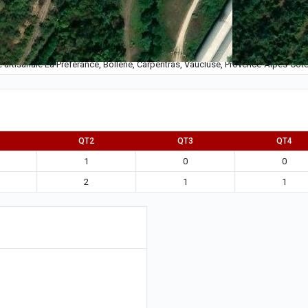
ne artisanale La Préférance, Bollène, Carpentras, Vaucluse, Provence-Alpes-Côt
QT2
QT3
QT4
1
0
0
2
1
1