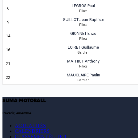
LEGROS Paul
6
Pilote
GUILLOT Jean-Baptiste
9
Pilote
GIONNET Enzo
14
Pilote
Leaflet
|
Tiles © Esri — Source:
LOIRET Guillaume
16
Gardien
MATHIOT Anthony
21
Pilote
MAUCLAIRE Paulin
22
Gardien
SUMA MOTOBALL
L'avenir, ensemble.
ACTUALITÉS
CALENDRIERS
CLASSEMENT ÉLITE 1