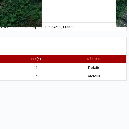
e d'Azur, France métropolitaine, 84500, France
But(s)
Résultat
1
Défaite
4
Victoire