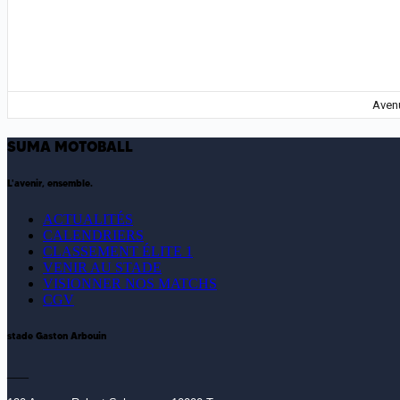
Avenu
SUMA MOTOBALL
L'avenir, ensemble.
ACTUALITÉS
CALENDRIERS
CLASSEMENT ÉLITE 1
VENIR AU STADE
VISIONNER NOS MATCHS
CGV
stade Gaston Arbouin
___