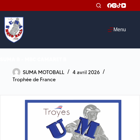
Passer
au
contenu
Menu
SUMA B – MBC CAMARET B
SUMA MOTOBALL
4 avril 2026
Trophée de France