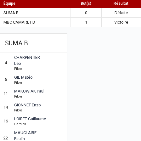
Équipe
But(s)
Résultat
SUMA B
0
Défaite
MBC CAMARET B
1
Victoire
SUMA B
CHARPENTIER
4
Léo
Pilote
GIL Matéo
5
Pilote
MAKOWIAK Paul
11
Pilote
GIONNET Enzo
14
Pilote
LOIRET Guillaume
16
Gardien
MAUCLAIRE
22
Paulin