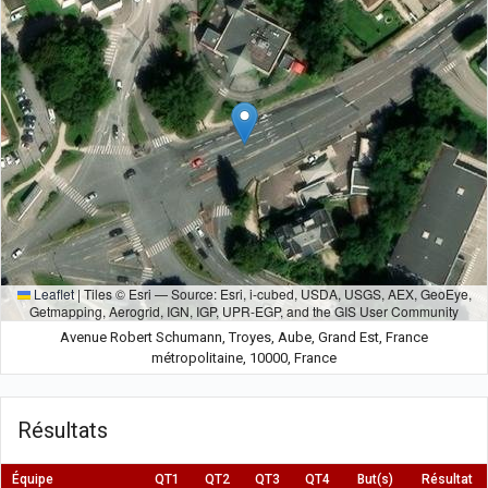
Leaflet
|
Tiles © Esri — Source: Esri, i-cubed, USDA, USGS, AEX, GeoEye,
Getmapping, Aerogrid, IGN, IGP, UPR-EGP, and the GIS User Community
Avenue Robert Schumann, Troyes, Aube, Grand Est, France
métropolitaine, 10000, France
Résultats
Équipe
QT1
QT2
QT3
QT4
But(s)
Résultat