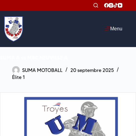
Passer
au
contenu
Menu
SUMA A vs MBC NEUVILLE A
SUMA MOTOBALL
20 septembre 2025
Élite 1