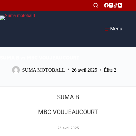
Passer
au
contenu
Menu
SUMA B vs MBC VOUJEAUCOURT
SUMA MOTOBALL
26 avril 2025
Élite 2
SUMA B
MBC VOUJEAUCOURT
26 avril 2025