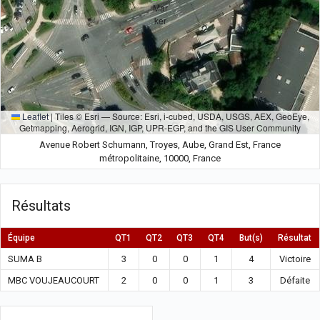
Leaflet
|
Tiles © Esri — Source: Esri, i-cubed, USDA, USGS, AEX, GeoEye,
Getmapping, Aerogrid, IGN, IGP, UPR-EGP, and the GIS User Community
Avenue Robert Schumann, Troyes, Aube, Grand Est, France
métropolitaine, 10000, France
Résultats
Équipe
QT1
QT2
QT3
QT4
But(s)
Résultat
SUMA B
3
0
0
1
4
Victoire
MBC VOUJEAUCOURT
2
0
0
1
3
Défaite