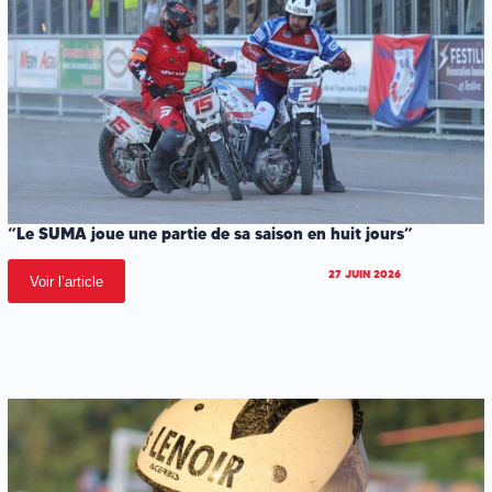
“Le SUMA joue une partie de sa saison en huit jours”
27 JUIN 2026
Voir l’article
.
.
.