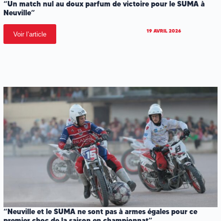
“Un match nul au doux parfum de victoire pour le SUMA à
Neuville”
19 AVRIL 2026
Voir l’article
.
.
.
“Neuville et le SUMA ne sont pas à armes égales pour ce
premier choc de la saison en championnat”