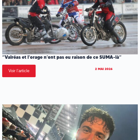
“Valréas et l’orage n’ont pas eu raison de ce SUMA-là”
2 MAI 2026
Voir l’article
.
.
.