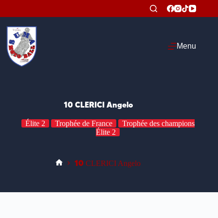
Passer
au
contenu
Menu
10
CLERICI Angelo
Élite 2
Trophée de France
Trophée des champions
Élite 2
10
CLERICI Angelo
Accueil