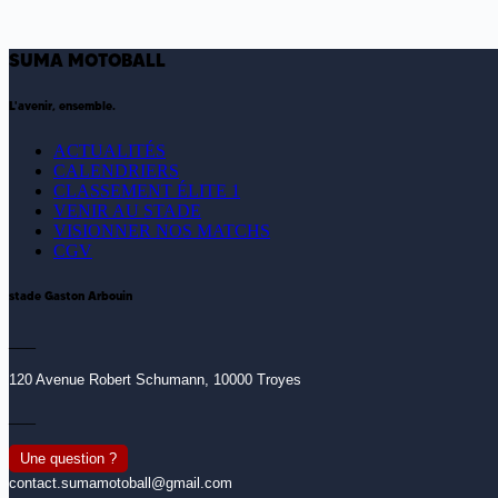
SUMA MOTOBALL
L'avenir, ensemble.
ACTUALITÉS
CALENDRIERS
CLASSEMENT ÉLITE 1
VENIR AU STADE
VISIONNER NOS MATCHS
CGV
stade Gaston Arbouin
___
120 Avenue Robert Schumann, 10000 Troyes
___
Une question ?
contact.sumamotoball@gmail.com