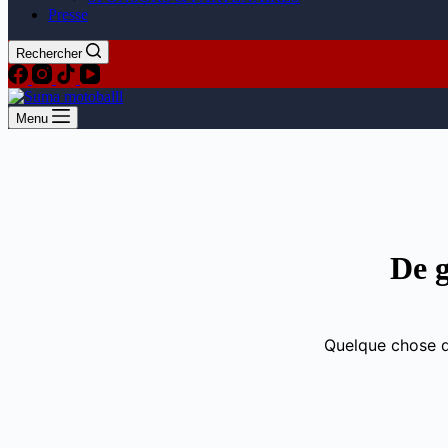
Presse
Rechercher
Menu
Aller
au
contenu
De g
Quelque chose d’