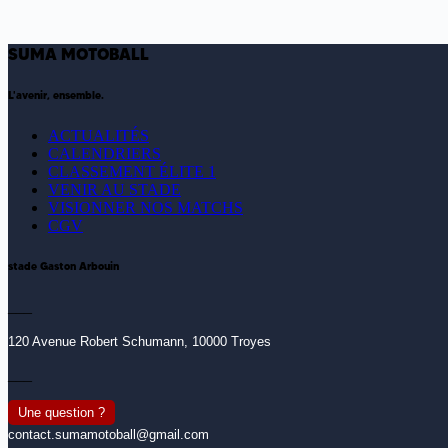
SUMA MOTOBALL
L'avenir, ensemble.
ACTUALITÉS
CALENDRIERS
CLASSEMENT ÉLITE 1
VENIR AU STADE
VISIONNER NOS MATCHS
CGV
stade Gaston Arbouin
___
120 Avenue Robert Schumann, 10000 Troyes
___
Une question ?
contact.sumamotoball@gmail.com