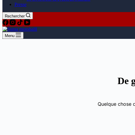
Presse
Rechercher
Menu
Aller
au
contenu
De g
Quelque chose d’