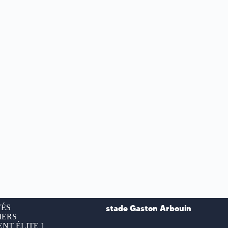
TÉS
stade Gaston Arbouin
IERS
NT ÉLITE 1
___