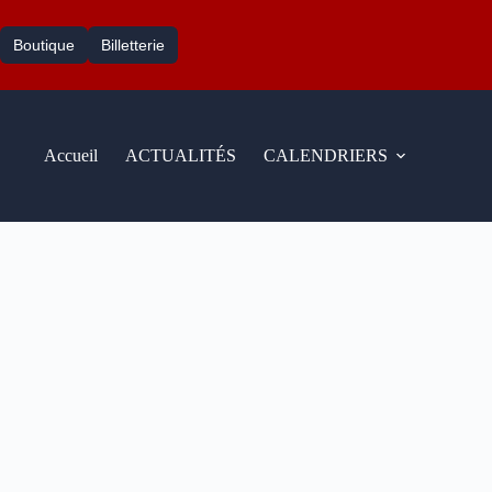
Passer
Aller
au
au
Boutique
Billetterie
contenu
contenu
Accueil
ACTUALITÉS
CALENDRIERS
Quelque chose d’