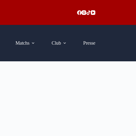
Matchs
Club
Presse
 bientôt lancée !