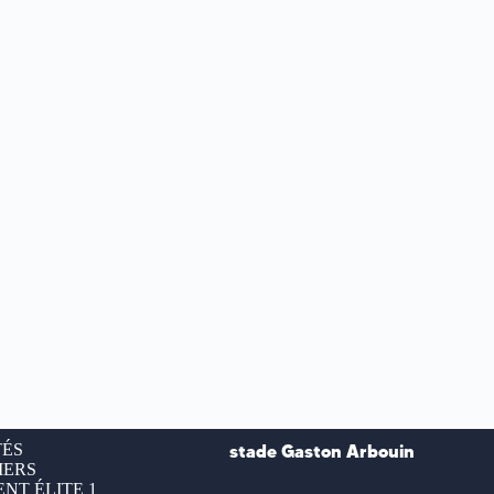
TÉS
stade Gaston Arbouin
IERS
NT ÉLITE 1
___