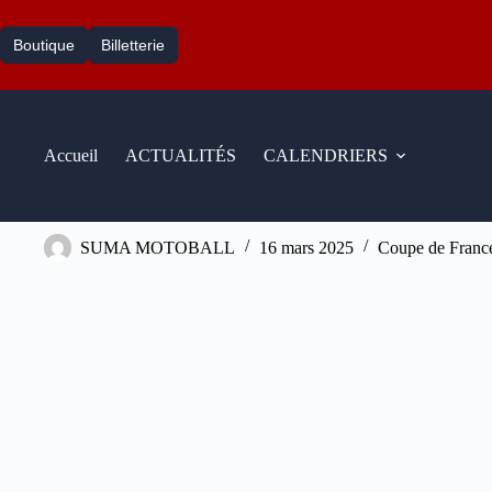
Passer
au
Boutique
Billetterie
contenu
Accueil
ACTUALITÉS
CALENDRIERS
MBC VITRY U18
SUMA MOTOBALL
16 mars 2025
Coupe de Franc