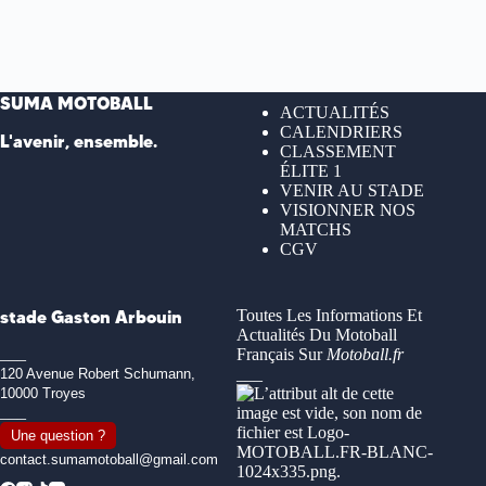
campagne
d’abonnement
2026
le
16/02/26
SUMA MOTOBALL
ACTUALITÉS
CALENDRIERS
L'avenir, ensemble.
CLASSEMENT
ÉLITE 1
VENIR AU STADE
VISIONNER NOS
MATCHS
CGV
stade Gaston Arbouin
Toutes Les Informations Et
Actualités Du Motoball
___
Français Sur
Motoball.fr
___
120 Avenue Robert Schumann,
10000 Troyes
___
Une question ?
contact.sumamotoball@gmail.com