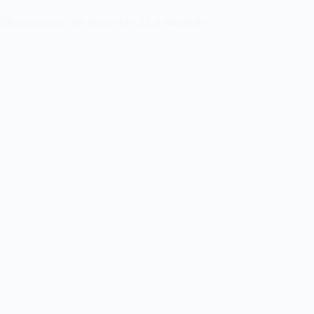
de
France
Changement de date des J3 à domicile
face
à
Neuville