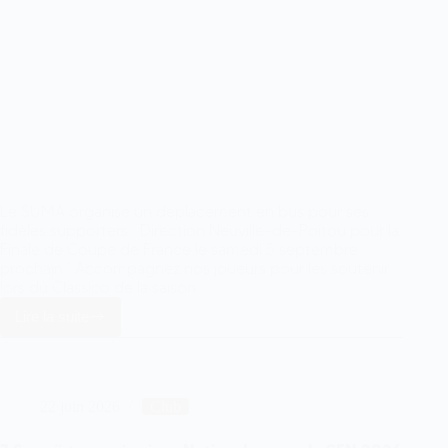
Le SUMA organise un déplacement en bus pour ses
fidèles supporters : Direction Neuville-de-Poitou pour la
Finale de Coupe de France le samedi 5 septembre
prochain ! Accompagnez nos joueurs pour les soutenir
lors du Classico de la saison :…
Lire la suite
Réservez
votre
place
pour
la
22 juin 2026
Club
Finale
de
Coupe