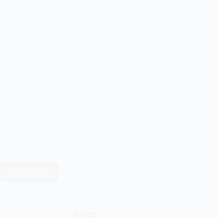
Nouvelle tribune, nouvelle ère, nouvelle façon de vivre
les matchs ! Le SUMA met en place sa toute première
billetterie en ligne pour la saison 2026 ! Vous pourrez
désormais réserver vos places au stade Gaston Arbouin
à l’avant, en…
Lire la suite
Nouvelle
billetterie
en
ligne
pour
6 février 2026
Club
2026