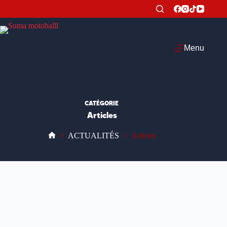
Passer
au
contenu
Menu
CATÉGORIE
Articles
ACTUALITÉS
Articles
Accueil