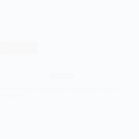
Nouveau stade, nouvelle ère, nouveaux visages à nos
côtés. Une nouvelle page s’ouvre avec un nouveau
stade, un club qui grandit, et nos besoins aussi. C’est
pourquoi le SUMA Motoball est à la recherche de futurs
bénévoles pour la saison…
Lire la suite
Devenez
bénévole
en
2026
et
16 janvier 2026
Billetterie
entrez
dans
l’aventure
Ouverture de la campagne d’abonnement 2026 le
Sumaïste
16/02/26
!