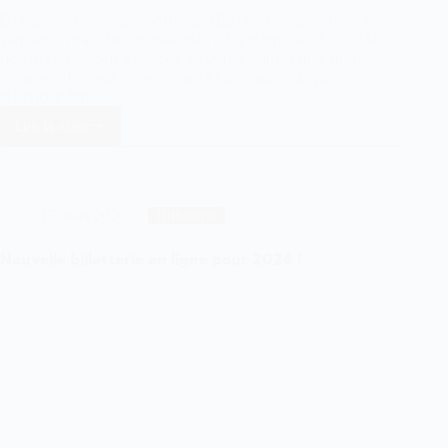
En raison d’une rencontre de l’ESTAC programmée le
samedi 2 mai, date initiale des J3 à domicile du SUMA,
nos matchs sont avancés au vendredi 1er mai, même
horaires : Prenez note, ce sera l’occasion de profiter
d’un jour férié…
Lire la suite
Changement
de
date
des
J3
17 mars 2026
Billetterie
à
domicile
Nouvelle billetterie en ligne pour 2026 !