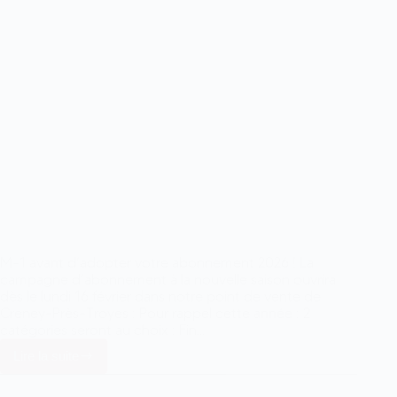
M-1 avant d’adopter votre abonnement 2026 ! La
campagne d’abonnement à la nouvelle saison ouvrira
dès le lundi 16 février dans notre point de vente de
Creney-Près-Troyes : Pour rappel cette année : 2
catégories seront au choix : Fin…
Lire la suite
Ouverture
de
la