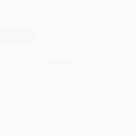
Direction Skuodas ! 7 sumaïstes rendent fier notre club
en rejoignant les rangs de deux équipes nationales pour
disputer le Championnat d’Europe des Nations 2026 : Ils
seront accompagnés de nos deux mécaniciens séniors
Gilles Nalot et Joël Flores Rendez-vous…
Lire la suite
7
Sumaïstes
en
équipes
Nationales
22 juin 2026
Compétitions
pour
le
CEN
Le SUMA en finale de Coupe de France face à
2026
Neuville
!